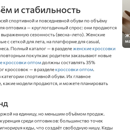
ём и стабильность
всей спортивной и повседневной обуви по объёму
ля оптовика — круглогодичный спрос: они продаются
т выраженную сезонность (весна–лето). Женские
Же
ма
е с сеткой для лета, на платформе для casual,
еса. Полный каталог — в разделе
женские кроссовки
о повторным покупкам: родители заказывают новые
е кроссовки оптом
должны составлять 35%
г кроссовок — в разделе
кроссовки оптом
.
категории спортивной обуви. Их главное
, какие модели продаются, и можете планировать
нд
аржой на единицу, но меньшим объёмом продаж.
куренция среди оптовиков: большинство точек
 игнорируя кеды, что создаёт свободную нишу. Кеды