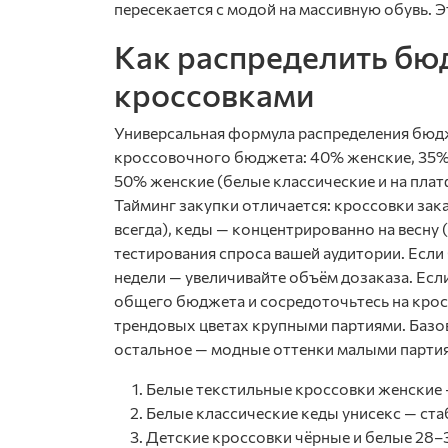
пересекается с модой на массивную обувь. Э
Как распределить бю
кроссовками
Универсальная формула распределения бюдж
кроссовочного бюджета: 40% женские, 35% 
50% женские (белые классические и на плат
Тайминг закупки отличается: кроссовки зак
всегда), кеды — концентрированно на весну 
тестирования спроса вашей аудитории. Если
недели — увеличивайте объём дозаказа. Ес
общего бюджета и сосредоточьтесь на кросс
трендовых цветах крупными партиями. Базов
остальное — модные оттенки малыми парти
Белые текстильные кроссовки женские
Белые классические кеды унисекс — ст
Детские кроссовки чёрные и белые 28–