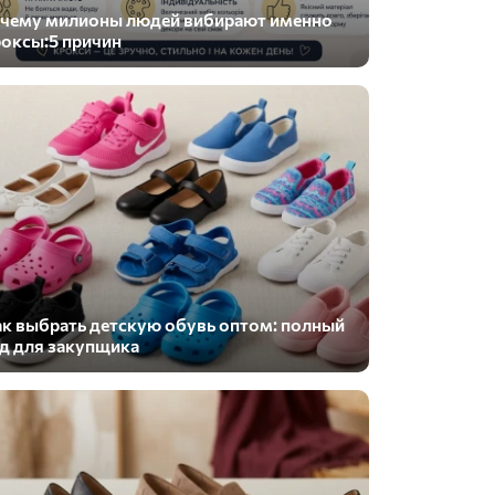
ачему милионы людей вибирают именно
оксы:5 причин
к выбрать детскую обувь оптом: полный
д для закупщика