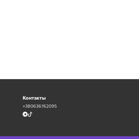
Контакты
+380636762095