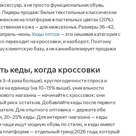
ксессуар, а не просто функциональная обувь,
е. Лидеры продаж: белые текстильные классические
 женские на платформе в пастельных цветах (20%).
усственная кожа — для межсезонья. Размеры 36–42,
— апрель–июнь.
Кеды оптом
— это нишевая категория с
ко переходит на кроссовки, и наоборот. Поэтому
шу клиентскую базу, а не каннибализирует продажи
ть кеды, когда кроссовки
 3–4 раза больше), круглогодичности спроса и
 на единицу (на 10–15% выше), уникальности
нового магазина — начинайте с кроссовок: они
й риск остатков. Добавляйте кеды после первого
пателя. Для опытного оптовика — держите обе
, 20–25% кеды. Для интернет-магазина — кеды
 чаще ищут модную обувь по стилю, и кеды имеют
на платформе — отдельный тренд 2026 года, который