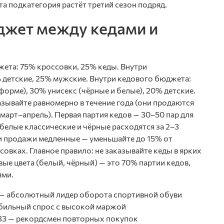
та подкатегория растёт третий сезон подряд.
джет между кедами и
ета: 75% кроссовки, 25% кеды. Внутри
детские, 25% мужские. Внутри кедового бюджета:
форме), 30% унисекс (чёрные и белые), 20% детские.
азывайте равномерно в течение года (они продаются
(март–апрель). Первая партия кедов — 30–50 пар для
 белые классические и чёрные расходятся за 2–3
ли продажи медленные — уменьшайте до 15% от
овках. Главное правило: не заказывайте кеды в ярких
ые цвета (белый, чёрный) — это 70% партии кедов,
ями.
 — абсолютный лидер оборота спортивной обуви
абильный спрос с высокой маржой
33 — рекордсмен повторных покупок