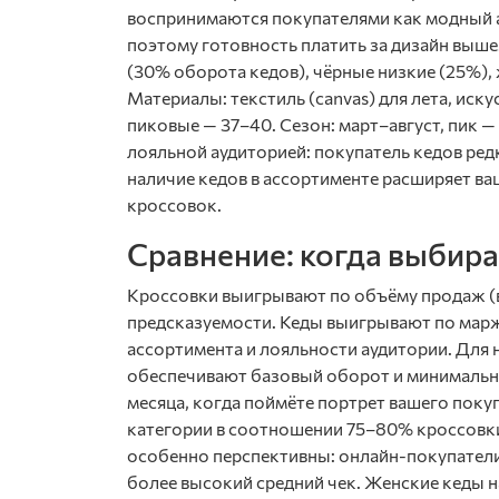
воспринимаются покупателями как модный а
поэтому готовность платить за дизайн выш
(30% оборота кедов), чёрные низкие (25%),
Материалы: текстиль (canvas) для лета, иск
пиковые — 37–40. Сезон: март–август, пик 
лояльной аудиторией: покупатель кедов ред
наличие кедов в ассортименте расширяет ва
кроссовок.
Сравнение: когда выбира
Кроссовки выигрывают по объёму продаж (в
предсказуемости. Кеды выигрывают по марже
ассортимента и лояльности аудитории. Для 
обеспечивают базовый оборот и минимальны
месяца, когда поймёте портрет вашего поку
категории в соотношении 75–80% кроссовки
особенно перспективны: онлайн-покупатели
более высокий средний чек. Женские кеды 