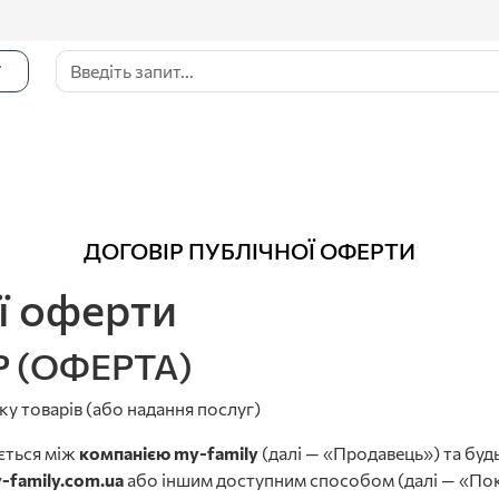
Г
ДОГОВІР ПУБЛІЧНОЇ ОФЕРТИ
ї оферти
 (ОФЕРТА)
ку товарів (або надання послуг)
ється між
компанією my-family
(далі — «Продавець») та бу
-family.com.ua
або іншим доступним способом (далі — «По