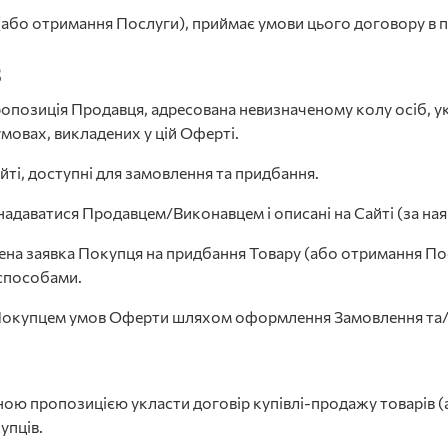
(або отримання Послуги), приймає умови цього договору в п
в
опозиція Продавця, адресована невизначеному колу осіб, ук
мовах, викладених у цій Оферті.
йті, доступні для замовлення та придбання.
адаватися Продавцем/Виконавцем і описані на Сайті (за ная
а заявка Покупця на придбання Товару (або отримання Пос
способами.
Покупцем умов Оферти шляхом оформлення Замовлення та/
я
ійною пропозицією укласти договір купівлі-продажу товарів (
упців.