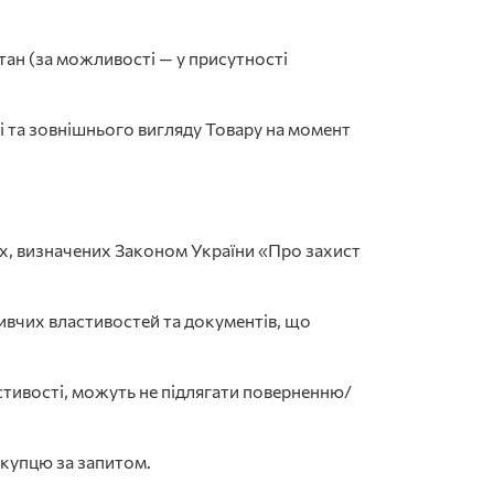
стан (за можливості — у присутності
ті та зовнішнього вигляду Товару на момент
овах, визначених Законом України «Про захист
ивчих властивостей та документів, що
астивості, можуть не підлягати поверненню/
окупцю за запитом.