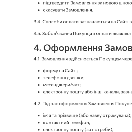
підтвердити Замовлення за новою ціною
скасувати Замовлення.
3.4. Способи оплати зазначаються на Сайті в
3.5. Зобов’язання Покупця з оплати вважа
4. Оформлення Замо
4.1. Замовлення здійснюється Покупцем чере
форму на Сайті;
телефонні дзвінки;
месенджери/чат;
електронну пошту або інші канали, зазна
4.2. Під час оформлення Замовлення Покупец
ім’я та прізвище (або назву отримувача);
контактний телефон;
електронну пошту (за потреби);