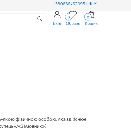
+380636762095
0
0
Вхід
Обране
Кошик
дь-якою фізичною особою, яка здійснює
купець»/«Замовник»).