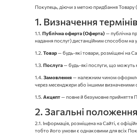
Покупець, діючи з метою придбання Товару 
1. Визначення терміні
1.1.
Публічна оферта (Оферта)
— публічна пр
надання послуг) дистанційним способом на у
1.2.
Товар
— будь-які товари, розміщені на Са
1.3.
Послуга
— будь-які послуги, що можуть н
1.4.
Замовлення
— належним чином оформлен
через месенджери або іншими визначеними 
1.5.
Акцепт
— повне й безумовне прийняття 
2. Загальні положенн
2.1. Інформація, розміщена на Сайті, є офіц
тобто його умови є однаковими для всіх Пок