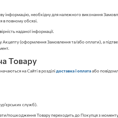
ову інформацію, необхідну для належного виконання Замовле
 в повному обсязі.
вірність наданої інформації.
ту Акцепту (оформлення Замовлення та/або оплати), а підт
мент.
ча Товару
значаються на Сайті в розділі
доставка і оплата
або повідомл
кур’єрських служб).
трати/пошкодження Товару переходить до Покупця з моменту