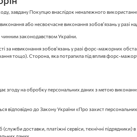
орін
 шкоду, завдану Покупцю внаслідок неналежного використанн
невиконання або несвоєчасне виконання зобов’язань у разі н
 з чинним законодавством України.
сті за невиконання зобов’язань у разі форс-мажорних обстави
чання тощо). Сторона, яка потрапила під вплив форс-мажор
ає згоду на обробку персональних даних з метою виконанн
ся відповідно до Закону України «Про захист персональних
іб (служби доставки, платіжні сервіси, технічні підрядники)
альних даних.