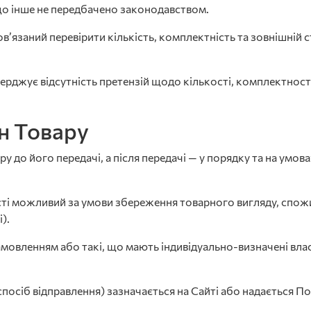
що інше не передбачено законодавством.
в’язаний перевірити кількість, комплектність та зовнішній 
верджує відсутність претензій щодо кількості, комплектнос
ін Товару
ару до його передачі, а після передачі — у порядку та на ум
сті можливий за умови збереження товарного вигляду, спож
).
замовленням або такі, що мають індивідуально-визначені вл
посіб відправлення) зазначається на Сайті або надається П