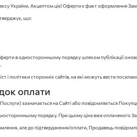
одексу України, Акцептом цієї Оферти є факт оформлення За
тверджує, що:
ферти в односторонньому порядку шляхом публікації оновлен
.
іст і політики сторонніх сайтів, на які можуть вести посиланн
ядок оплати
ті Послуги) зазначається на Сайті або повідомляється Поку
односторонньому порядку. При цьому ціна вже оплаченого З
ормлення, але до підтвердження/оплати, Продавець повідомл