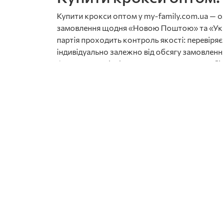
Купити крокси оптом у my-family.com.ua — о
замовлення щодня «Новою Поштою» та «Укрпош
партія проходить контроль якості: перевіряє
індивідуально залежно від обсягу замовле
формату торгівлі: ринкова точка, магазин б
шльопанці оптом
та
сліпони оптом
— суміжні
Класичні клоги з перфорацією — базова 
Полегшені піна-крокси без ремінця — п
Дитячі крокси з яскравими принтами — с
Унісекс-моделі — робоче взуття для мед
Двоколірні моделі та крокси з джибітса
Крокси оптом — це сезонний товар з коротки
ходових розмірів і кольорів. Формуйте замовл
попит на змінне взуття. Тримайте 60% бюджет
відповідає реальній структурі попиту на цю к
Часті питання