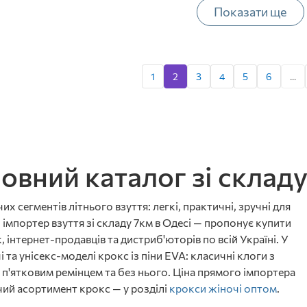
Показати ще
1
2
3
4
5
6
...
овний каталог зі складу
сегментів літнього взуття: легкі, практичні, зручні для
 імпортер взуття зі складу 7км в Одесі — пропонує купити
 інтернет-продавців та дистриб'юторів по всій Україні. У
і та унісекс-моделі крокс із піни EVA: класичні клоги з
з п'ятковим ремінцем та без нього. Ціна прямого імпортера
ий асортимент крокс — у розділі
крокси жіночі оптом
.