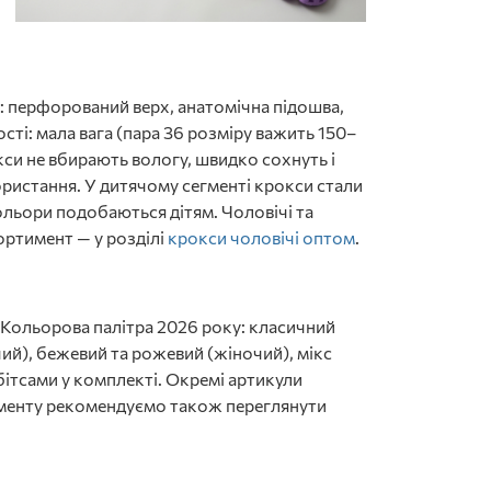
м: перфорований верх, анатомічна підошва,
сті: мала вага (пара 36 розміру важить 150–
кси не вбирають вологу, швидко сохнуть і
ористання. У дитячому сегменті крокси стали
кольори подобаються дітям. Чоловічі та
ортимент — у розділі
крокси чоловічі оптом
.
. Кольорова палітра 2026 року: класичний
ічий), бежевий та рожевий (жіночий), мікс
бітсами у комплекті. Окремі артикули
гменту рекомендуємо також переглянути