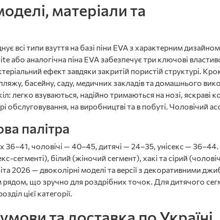
моделі, матеріали та
днує всі типи взуття на базі піни EVA з характерним дизайно
ite або аналогічна піна EVA забезпечує три ключові властиво
актеріальний ефект завдяки закритій пористій структурі. Кро
пляжу, басейну, саду, медичних закладів та домашнього вик
кіл: легко взуваються, надійно тримаються на нозі, яскраві 
рі обслуговування, на виробництві та в побуті. Чоловічий ас
ова палітра
х 36–41, чоловічі — 40–45, дитячі — 24–35, унісекс — 36–44
кс-сегменті), білий (жіночий сегмент), хакі та сірий (чолов
іта 2026 — двоколірні моделі та версії з декоративними джи
 рядом, що зручно для роздрібних точок. Для дитячого се
зділ цієї категорії.
умови та доставка по Україні