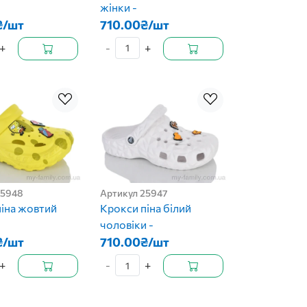
жінки -
₴/шт
710.00₴/шт
+
-
+
25948
Артикул 25947
іна жовтий
Крокси піна білий
чоловіки -
₴/шт
710.00₴/шт
+
-
+