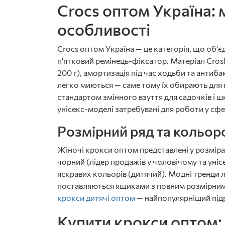
Crocs оптом Україна: 
особливості
Crocs оптом Україна — це категорія, що об'є
п'ятковий ремінець-фіксатор. Матеріал Crosl
200 г), амортизація під час ходьби та антиб
легко миються — саме тому їх обирають для 
стандартом змінного взуття для садочків і ш
унісекс-моделі затребувані для роботи у сфе
Розмірний ряд та кольор
Жіночі крокси оптом представлені у розміра
чорний (лідер продажів у чоловічому та унісе
яскравих кольорів (дитячий). Модні тренди л
поставляються ящиками з повним розмірним
крокси дитячі оптом
— найпопулярніший підро
Купити крокси оптом: 