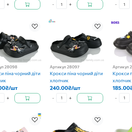
+
-
+
-
ул 28098
Артикул 28097
Артикул 
и піна чорний діти
Крокси піна чорний діти
Крокси п
чик
хлопчик
хлопчик
00₴/шт
240.00₴/шт
185.00
+
-
+
-