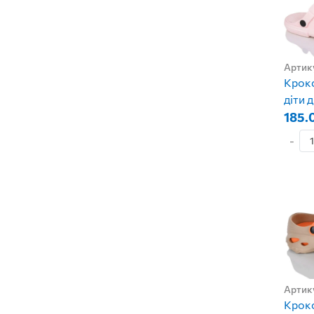
Артик
Крокс
діти 
185.
-
Артик
Крокс