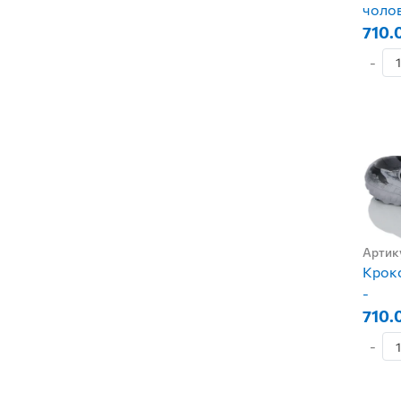
чолов
710.
-
Артик
Крокс
-
710.
-