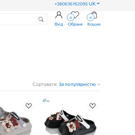
+380636762095
0
0
Вхід
Обране
Кошик
Сортувати:
За популярністю