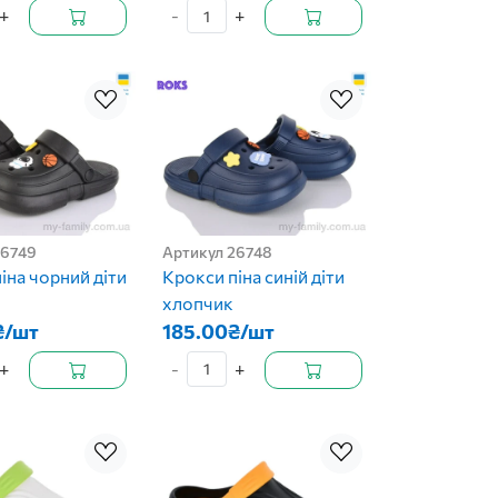
+
-
+
26749
Артикул 26748
іна чорний діти
Крокси піна синій діти
хлопчик
₴/шт
185.00₴/шт
+
-
+