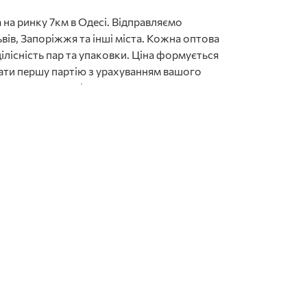
 на ринку 7км в Одесі. Відправляємо
ів, Запоріжжя та інші міста. Кожна оптова
ілісність пар та упаковки. Ціна формується
ати першу партію з урахуванням вашого
ортименту поруч із кроксами тримайте
купив. Тому ключ до продажів — наявність
й сезон, додаткова — у серпні під осінній
нісекс, 15% — на чоловічі. Такий розподіл