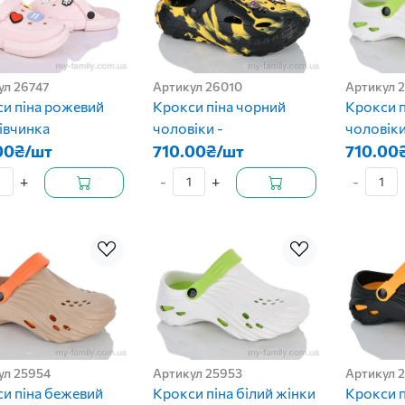
ул 26747
Артикул 26010
Артикул 
и піна рожевий
Крокси піна чорний
Крокси п
дівчинка
чоловіки -
чоловіки
00₴/шт
710.00₴/шт
710.00
+
-
+
-
ул 25954
Артикул 25953
Артикул 
и піна бежевий
Крокси піна білий жінки
Крокси п