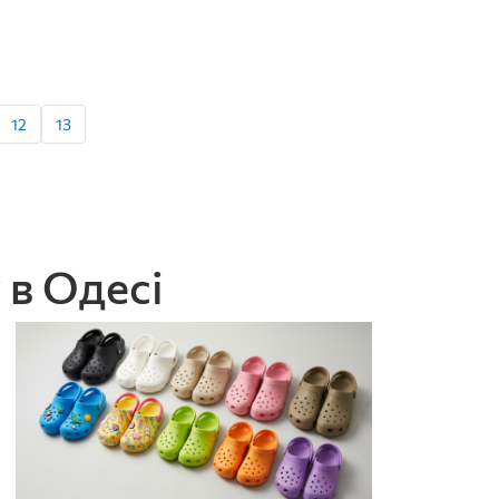
12
13
 в Одесі