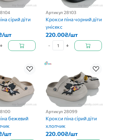
28104
Артикул 28103
іна сірий діти
Крокси піна чорний діти
унісекс
₴/шт
220.00₴/шт
+
-
+
28100
Артикул 28099
іна бежевий
Крокси піна сірий діти
пчик
хлопчик
₴/шт
220.00₴/шт