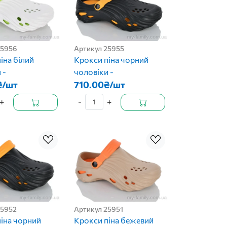
25956
Артикул 25955
іна білий
Крокси піна чорний
 -
чоловіки -
₴/шт
710.00₴/шт
+
-
+
25952
Артикул 25951
іна чорний
Крокси піна бежевий