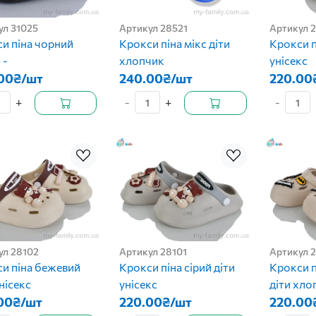
ул 31025
Артикул 28521
Артикул 
и піна чорний
Крокси піна мікс діти
Крокси п
 -
хлопчик
унісекс
00₴/шт
240.00₴/шт
220.00
+
-
+
-
ул 28102
Артикул 28101
Артикул 
и піна бежевий
Крокси піна сірий діти
Крокси п
унісекс
унісекс
діти хло
00₴/шт
220.00₴/шт
220.00