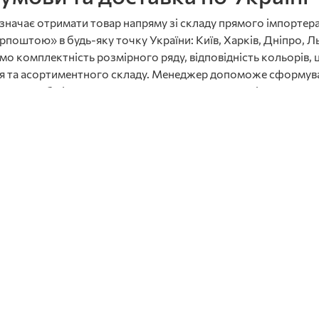
значає отримати товар напряму зі складу прямого імпортера
тою» в будь-яку точку України: Київ, Харків, Дніпро, Льв
мо комплектність розмірного ряду, відповідність кольорів, ц
ння та асортиментного складу. Менеджер допоможе сформув
іля дому або інтернет-продаж. Для розширення літнього ас
 категорії з високим літнім попитом.
модель, лідер продажів у всіх сегментах
ляжний та побутовий варіант
адочкове та шкільне змінне взуття
иків, кухарів, виробничого персоналу
ми — тренд літа 2026
м циклом прийняття рішення покупцем: побачив, приміряв, 
ення заздалегідь: основна партія — у березні–квітні під літні
у на жіночі та дитячі моделі (найвищий оборот), 25% — на у
атегорію взуття в Україні.