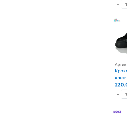
-
Артик
Крокс
хлоп
220.
-