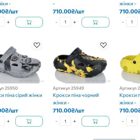
іки -
-
жінки -
00₴/шт
710.00₴/шт
710.00
+
-
+
-
ул 25950
Артикул 25949
Артикул 
и піна сірий жінки
Крокси піна чорний
Крокси п
жінки -
жінки -
00₴/шт
710.00₴/шт
710.00
+
-
+
-