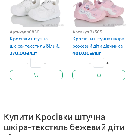
Артикул 16836
Артикул 27565
Кросівки штучна
Кросівки штучна шкіра
шкіра-текстиль білий
рожевий діти дівчинка
діти унісекс
270.00₴/шт
400.00₴/шт
-
+
-
+
Купити Кросівки штучна
шкіра-текстиль бежевий діти