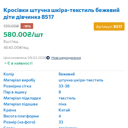
Кросівки штучна шкіра-текстиль бежевий
діти дівчинка 8517
720.00₴
-19%
Артикул:
8517
580.00₴/шт
8шт/ящ
4640.00₴/ящ
Ціна оновлена: 09.02.2026
Нові надходження
Є в наявності
Колір
бежевий
Матеріал виробу
штучна шкіра-текстиль
Розмірна сітка
33-38
Пар в ящику
8
Матеріал підкладки
текстиль
Матеріал підошви
піна
Країна
Китай
Висота платформи
4
Розмір (на фото)
33
Сезон
демісезон