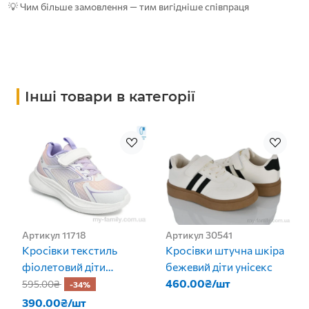
💡 Чим більше замовлення — тим вигідніше співпраця
Інші товари в категорії
Артикул 11718
Артикул 30541
Кросівки текстиль
Кросівки штучна шкіра
фіолетовий діти
бежевий діти унісекс
дівчинка
460.00₴/шт
595.00₴
-34%
390.00₴/шт