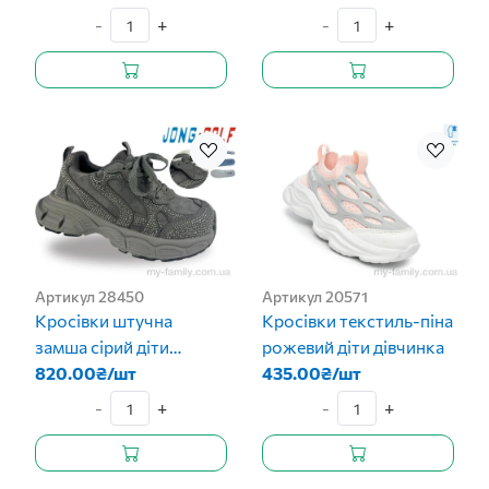
-
+
-
+
Артикул 28450
Артикул 20571
Кросівки штучна
Кросівки текстиль-піна
замша сірий діти
рожевий діти дівчинка
дівчинка
820.00₴/шт
435.00₴/шт
-
+
-
+