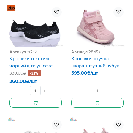
Артикул 11217
Артикул 28457
Кросівки текстиль
Кросівки штучна
чорний діти унісекс
шкіра-штучний нубук
рожевий діти дівчинка
595.00₴/шт
330.00₴
-21%
260.00₴/шт
-
+
-
+