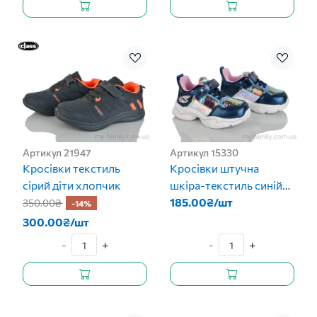
Артикул 21947
Артикул 15330
Кросівки текстиль
Кросівки штучна
сірий діти хлопчик
шкіра-текстиль синій
діти дівчинка
185.00₴/шт
350.00₴
-14%
300.00₴/шт
-
+
-
+