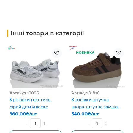
Інші товари в категорії
НОВИНКА
Артикул 10096
Артикул 31816
Кросівки текстиль
Кросівки штучна
сірий діти унісекс
шкіра-штучна замша
360.00₴/шт
коричневий діти
540.00₴/шт
унісекс
-
+
-
+