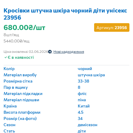
Кросівки штучна шкіра чорний діти унісекс
23956
680.00₴/шт
Артикул:
23956
8шт/ящ
5440.00₴/ящ
Ціна оновлена: 02.06.2026
Нові надходження
Є в наявності
Колір
чорний
Матеріал виробу
штучна шкіра
Розмірна сітка
33-38
Пар в ящику
8
Матеріал підкладки
фліс
Матеріал підошви
піна
Країна
Китай
Висота платформи
4.5
Розмір (на фото)
34
Сезон
демісезон
Стать
діти