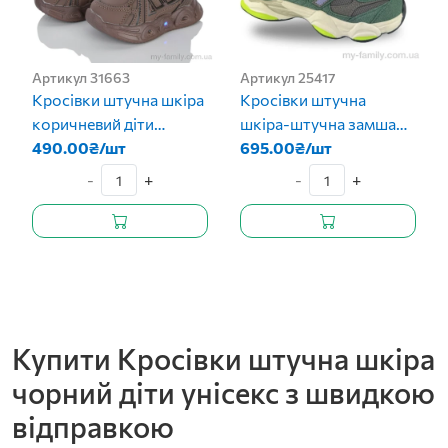
Артикул 31663
Артикул 25417
Кросівки штучна шкіра
Кросівки штучна
коричневий діти
шкіра-штучна замша
хлопчик
490.00₴/шт
зелений діти унісекс
695.00₴/шт
-
+
-
+
Купити Кросівки штучна шкіра
чорний діти унісекс з швидкою
відправкою