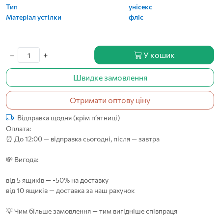
Тип
унісекс
Матеріал устілки
фліс
−
+
У кошик
Швидке замовлення
Отримати оптову ціну
Відправка щодня (крім п’ятниці)
Оплата:
⏰ До 12:00 — відправка сьогодні, після — завтра
💸 Вигода:
від 5 ящиків — -50% на доставку
від 10 ящиків — доставка за наш рахунок
💡 Чим більше замовлення — тим вигідніше співпраця