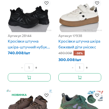
Артикул 28144
Артикул 17938
Кросівки штучна
Кросівки штучна шкіра
шкіра-штучний нубук
бежевий діти унісекс
чорний діти хлопчик
740.00₴/шт
480.00₴
-38%
300.00₴/шт
-
+
-
+
НОВИНКА