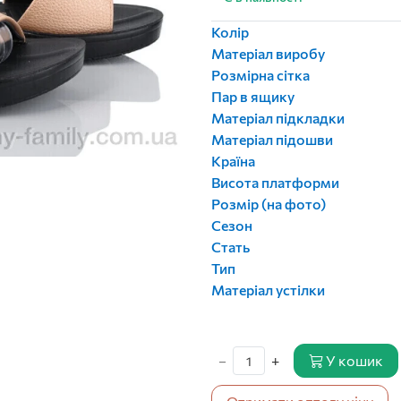
Колір
Матеріал виробу
Розмірна сітка
Пар в ящику
Матеріал підкладки
Матеріал підошви
Країна
Висота платформи
Розмір (на фото)
Сезон
Стать
Тип
Матеріал устілки
−
+
У кошик