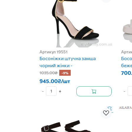
Артикул 19551
Арти
Босоніжки штучна замша
Босо
чорний жінки -
беже
700
1035.00₴
-9%
945.00₴/шт
-
+
-