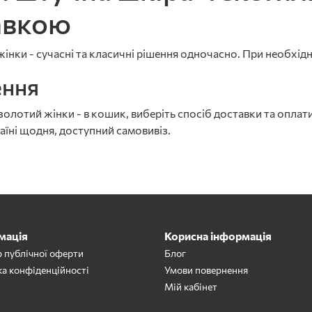
авкою
нки - сучасні та класичні рішення одночасно. При необхідно
ення
лотий жінки - в кошик, виберіть спосіб доставки та оплати
аїні щодня, доступний самовивіз.
мація
Корисна інформація
р публічної оферти
Блог
ка конфіденційності
Умови повернення
Мій кабінет