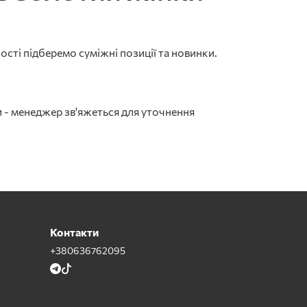
сті підберемо суміжні позиції та новинки.
 - менеджер зв'яжеться для уточнення
Контакти
+380636762095