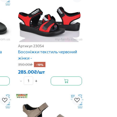
Артикул 23054
а
Босоніжки текстиль червоний
жінки -
350.00₴
-19%
285.00₴/шт
-
+