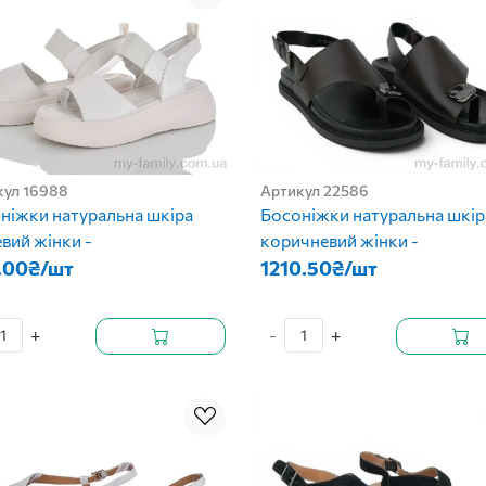
кул 16988
Артикул 22586
ніжки натуральна шкіра
Босоніжки натуральна шкір
вий жінки -
коричневий жінки -
.00₴/шт
1210.50₴/шт
+
-
+