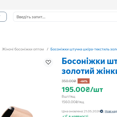
Г
Жіночі босоніжки оптом
Босоніжки штучна шкіра-текстиль зол
Босоніжки шт
золотий жінк
350.00₴
-44%
195.00₴/шт
8шт/ящ
1560.00₴/ящ
Ціна оновлена: 21.05.2026
Нові на
Є в наявності