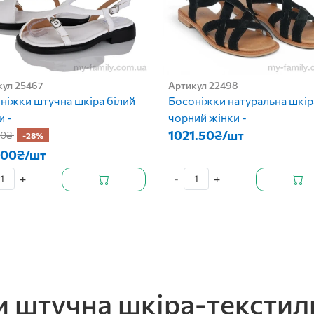
кул 25467
Артикул 22498
ніжки штучна шкіра білий
Босоніжки натуральна шкір
и -
чорний жінки -
1021.50₴/шт
00₴
-28%
.00₴/шт
+
-
+
 штучна шкіра-текстиль