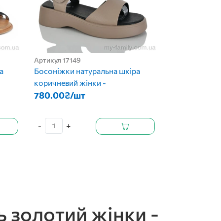
Артикул 17149
а
Босоніжки натуральна шкіра
коричневий жінки -
780.00₴/шт
-
+
 золотий жінки -