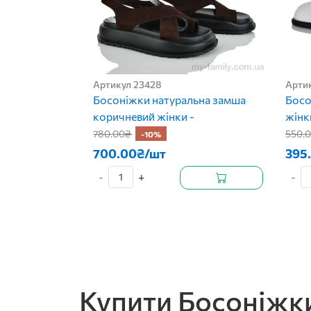
Артикул 23428
Арти
Босоніжки натуральна замша
Босо
коричневий жінки -
жінк
780.00₴
550.
-10%
700.00₴/шт
395
-
+
-
Купити Босоніжки