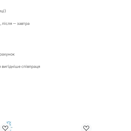
ці)
, після — завтра
 рахунок
 вигідніше співпраця