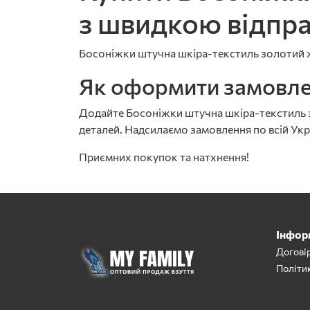
з швидкою відпр
Босоніжки штучна шкіра-текстиль золотий жі
Як оформити замовл
Додайте Босоніжки штучна шкіра-текстиль зо
деталей. Надсилаємо замовлення по всій Укр
Приємних покупок та натхнення!
Інфор
Догові
Політи