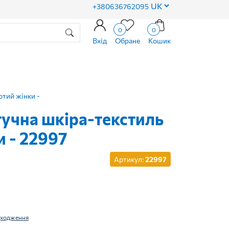
+380636762095
0
0
Вхід
Обране
Кошик
отий жінки -
учна шкіра-текстиль
и - 22997
Артикул:
22997
дходження