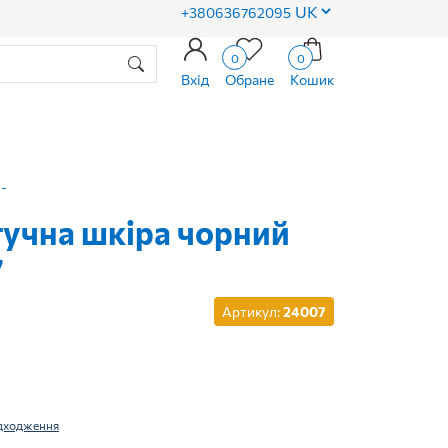
+380636762095
0
0
Вхід
Обране
Кошик
-
учна шкіра чорний
7
Артикул:
24007
адходження