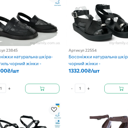
кул 23845
Артикул 22554
ніжки натуральна шкіра-
Босоніжки натуральна шкір
тиль чорний жінки -
чорний жінки -
.00₴/шт
1332.00₴/шт
+
-
+