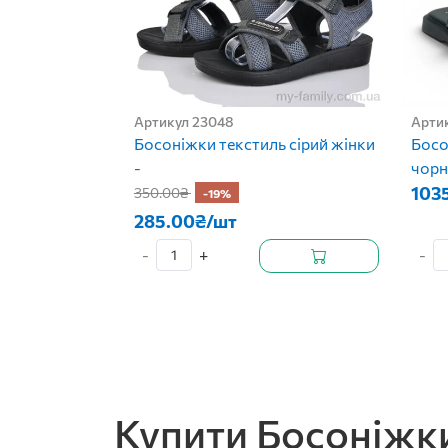
Артикул 23048
Арти
Босоніжки текстиль сірий жінки
Босо
-
чорн
103
350.00₴
-19%
285.00₴/шт
-
+
-
Купити Босоніжки