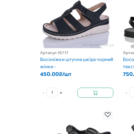
Артикул 16717
Арти
Босоніжки штучна шкіра чорний
Босо
жінки -
текс
450.00₴/шт
750
-
+
-