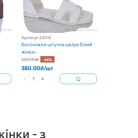
Артикул 24015
Босоніжки штучна шкіра білий
жінки -
500.00₴
-24%
380.00₴/шт
-
+
інки - з