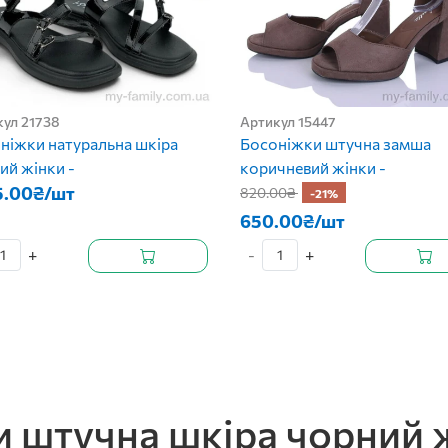
кул 21738
Артикул 15447
ніжки натуральна шкіра
Босоніжки штучна замша
ий жінки -
коричневий жінки -
5.00₴/шт
820.00₴
-21%
650.00₴/шт
+
-
+
 штучна шкіра чорний ж