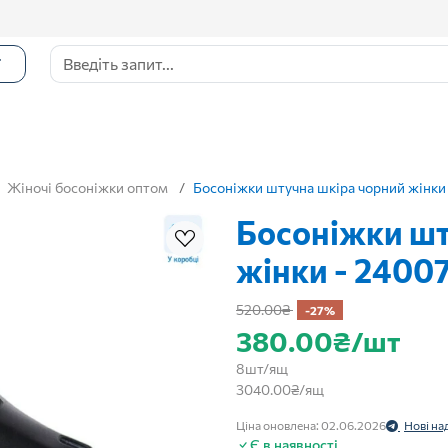
Г
Жіночі босоніжки оптом
Босоніжки штучна шкіра чорний жінки 
Босоніжки шт
жінки - 2400
520.00₴
-27%
380.00₴/шт
8шт/ящ
3040.00₴/ящ
Ціна оновлена: 02.06.2026
Нові н
Є в наявності