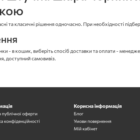
вкою
ні та класичні рішення одночасно. При необхідності підбер
ення
и - в кошик, виберіть спосіб доставки та оплати - менедже
я, доступний самовивіз.
мація
Корисна інформація
р публічної оферти
Блог
ка конфіденційності
Умови повернення
Мій кабінет