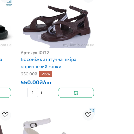
Артикул 10172
а
Босоніжки штучна шкіра
коричневий жінки -
650.00₴
-15%
550.00₴/шт
-
+