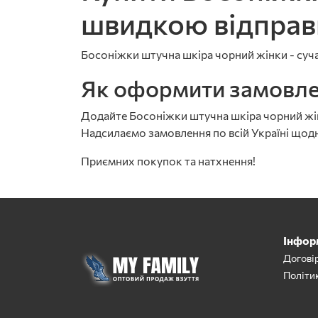
швидкою відпра
Босоніжки штучна шкіра чорний жінки - сучас
Як оформити замовл
Додайте Босоніжки штучна шкіра чорний жінк
Надсилаємо замовлення по всій Україні щодн
Приємних покупок та натхнення!
Інфор
Догові
Політи