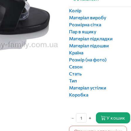
Колір
Матеріал виробу
Розмірна сітка
Пар в ящику
Матеріал підкладки
Матеріал підошви
Країна
Розмір (на фото)
Сезон
Стать
Тип
Матеріал устілки
Коробка
−
+
У кошик