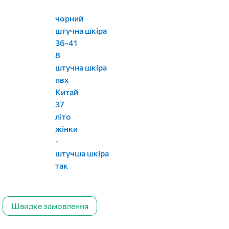
чорний
штучна шкіра
36-41
8
штучна шкіра
пвх
Китай
37
літо
жінки
-
штучша шкіра
так
Швидке замовлення