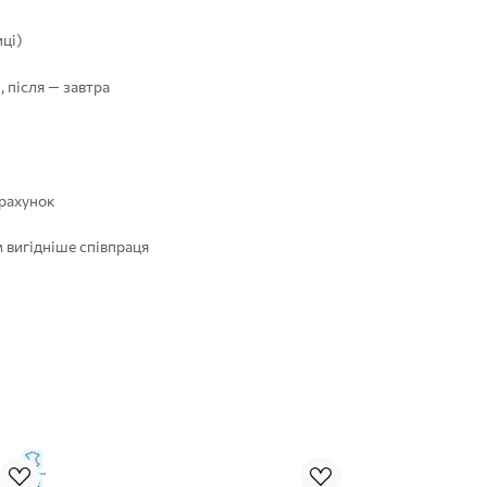
ці)
, після — завтра
 рахунок
 вигідніше співпраця