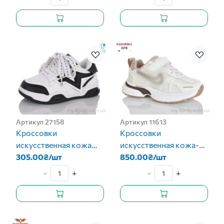
Артикул 27158
Артикул 11613
Кроссовки
Кроссовки
искусственная кожа
искусственная кожа-
белый дети девочка
305.00₴/шт
текстиль бежевый дети
850.00₴/шт
унисекс
-
+
-
+