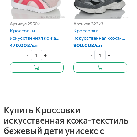
Артикул 25507
Артикул 32373
Кроссовки
Кроссовки
искусственная кожа
искусственная кожа-
розовый дети девочка
470.00₴/шт
искусственный нубук
900.00₴/шт
серый дети мальчик
-
+
-
+
Купить Кроссовки
искусственная кожа-текстиль
бежевый дети унисекс с