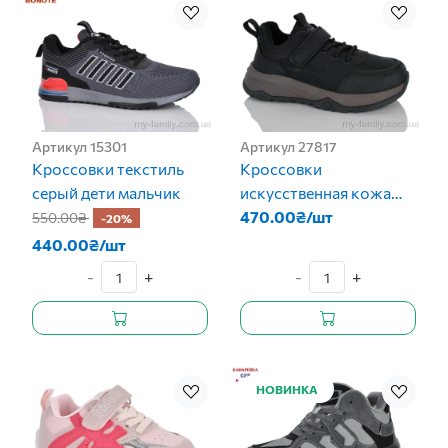
Артикул 15301
Артикул 27817
Кроссовки текстиль
Кроссовки
серый дети мальчик
искусственная кожа
черный дети мальчик
470.00₴/шт
550.00₴
-20%
440.00₴/шт
-
+
-
+
НОВИНКА