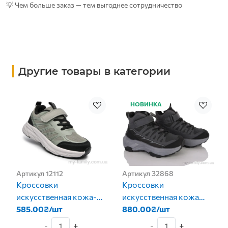
💡 Чем больше заказ — тем выгоднее сотрудничество
Другие товары в категории
НОВИНКА
Артикул 12112
Артикул 32868
Кроссовки
Кроссовки
искусственная кожа-
искусственная кожа
текстиль зеленый дети
585.00₴/шт
серый дети мальчик
880.00₴/шт
унисекс
-
+
-
+